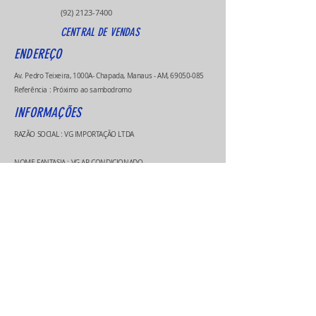
(92) 2123-7400
CENTRAL DE VENDAS
ENDEREÇO
Av. Pedro Teixeira, 1000A- Chapada, Manaus - AM,
69050-085
Referência : Próximo ao sambodromo
INFORMAÇÕES
RAZÃO SOCIAL : VG IMPORTAÇÃO LTDA
NOME FANTASIA : VG AR CONDICIONADO
CNPJ :
03312579000116
HORÁRIO DE ATENDIMENTO
Segunda à Sexta-feira
08h às 17:00h
Sábado
08h às 12:00h
* Exceto feriados
Métodos de Pagamentos Aceitos