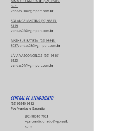
MARCELO ANDRADE (92) 98508-
3221
vendas01@vgimport.com.br
SOLANGE MARTINS (92) 98643-
5149
vendas02@vgimport.com.br
MATHEUS BATISTA (92) 98643-
5037
vendas03@vgimport.com.br
​​​LÍVIA VASCONCELOS (92) 98101-
6123
vendas04@vgimport.com.br
CENTRAL DE ATENDIMENTO
(92) 99340-9812
Pós Vendas e Garantia
(92) 98510-7021
vgarcondicionado@vgbrasil.
com