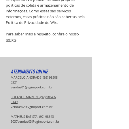
políticas de coleta e armazenamento de
informações. Como esses são serviços
externos, essas práticas não são cobertas pela
Política de Privacidade do Wix.
Para saber mais a respeito, confira o nosso
artigo
.
ATENDIMENTO ONLINE
MARCELO ANDRADE (92) 98508-
3221
vendas01@vgimport.com.br
SOLANGE MARTINS (92) 98643-
5149
vendas02@vgimport.com.br
MATHEUS BATISTA (92) 98643-
5037
vendas03@vgimport.com.br