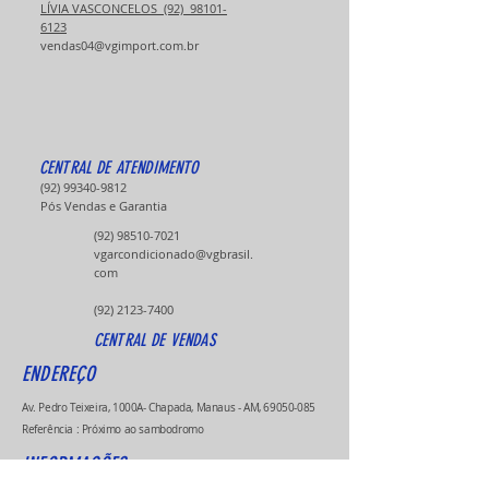
​​​LÍVIA VASCONCELOS (92) 98101-
6123
vendas04@vgimport.com.br
CENTRAL DE ATENDIMENTO
(92) 99340-9812
Pós Vendas e Garantia
(92) 98510-7021
vgarcondicionado@vgbrasil.
com
(92) 2123-7400
CENTRAL DE VENDAS
ENDEREÇO
Av. Pedro Teixeira, 1000A- Chapada, Manaus - AM,
69050-085
Referência : Próximo ao sambodromo
INFORMAÇÕES