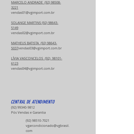
MARCELO ANDRADE (92) 98508-
3221
vendas01@vgimport.com.br
SOLANGE MARTINS (92) 98643-
5149
vendas02@vgimport.com.br
MATHEUS BATISTA (92) 98643-
5037
vendas03@vgimport.com.br
​​​LÍVIA VASCONCELOS (92) 98101-
6123
vendas04@vgimport.com.br
CENTRAL DE ATENDIMENTO
(92) 99340-9812
Pós Vendas e Garantia
(92) 98510-7021
vgarcondicionado@vgbrasil.
com