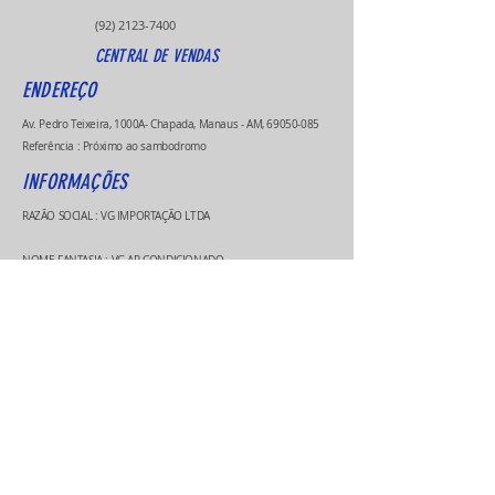
(92) 2123-7400
CENTRAL DE VENDAS
ENDEREÇO
Av. Pedro Teixeira, 1000A- Chapada, Manaus - AM,
69050-085
Referência : Próximo ao sambodromo
INFORMAÇÕES
RAZÃO SOCIAL : VG IMPORTAÇÃO LTDA
NOME FANTASIA : VG AR CONDICIONADO
CNPJ :
03312579000116
HORÁRIO DE ATENDIMENTO
Segunda à Sexta-feira
08h às 17:00h
Sábado
08h às 12:00h
* Exceto feriados
Métodos de Pagamentos Aceitos