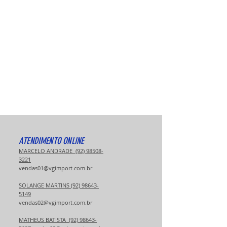
ATENDIMENTO ONLINE
MARCELO ANDRADE (92) 98508-
3221
vendas01@vgimport.com.br
SOLANGE MARTINS (92) 98643-
5149
vendas02@vgimport.com.br
MATHEUS BATISTA (92) 98643-