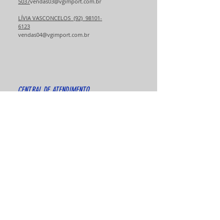
5037
vendas03@vgimport.com.br
​​​LÍVIA VASCONCELOS (92) 98101-
6123
vendas04@vgimport.com.br
CENTRAL DE ATENDIMENTO
(92) 99340-9812
Pós Vendas e Garantia
(92) 98510-7021
vgarcondicionado@vgbrasil.
com
(92) 2123-7400
CENTRAL DE VENDAS
ENDEREÇO
Av. Pedro Teixeira, 1000A- Chapada, Manaus - AM,
69050-085
Referência : Próximo ao sambodromo